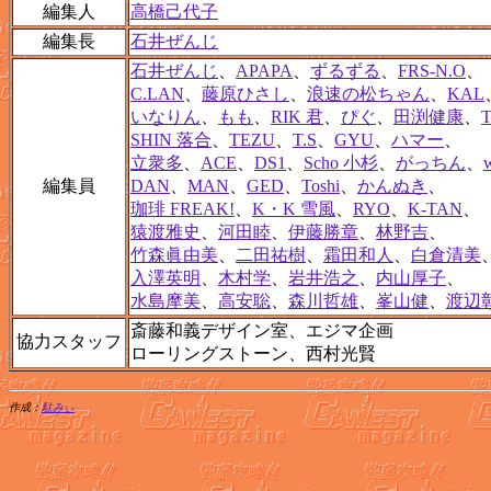
編集人
高橋己代子
編集長
石井ぜんじ
石井ぜんじ
、
APAPA
、
ずるずる
、
FRS-N.O
、
C.LAN
、
藤原ひさし
、
浪速の松ちゃん
、
KAL
いなりん
、
もも
、
RIK 君
、
ぴぐ
、
田渕健康
、
SHIN 落合
、
TEZU
、
T.S
、
GYU
、
ハマー
、
立衆多
、
ACE
、
DS1
、
Scho 小杉
、
がっちん
、
編集員
DAN
、
MAN
、
GED
、
Toshi
、
かんぬき
、
珈琲 FREAK!
、
K・K 雪風
、
RYO
、
K-TAN
、
猿渡雅史
、
河田睦
、
伊藤勝章
、
林野吉
、
竹森眞由美
、
二田祐樹
、
霜田和人
、
白倉清美
入澤英明
、
木村学
、
岩井浩之
、
内山厚子
、
水島摩美
、
高安聡
、
森川哲雄
、
峯山健
、
渡辺
斎藤和義デザイン室、エジマ企画
協力スタッフ
ローリングストーン、西村光賢
作成：
駄みぃ