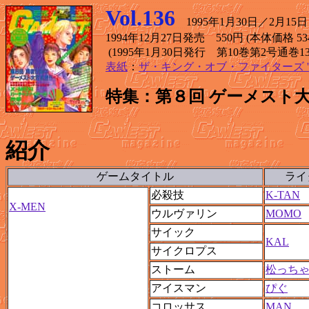
Vol.136
1995年1月30日／2月15日 
1994年12月27日発売 550円 (本体価格 53
(1995年1月30日発行 第10巻第2号通巻13
表紙
：
ザ・キング・オブ・ファイターズ '
特集：第８回 ゲーメスト
紹介
ゲームタイトル
ライ
必殺技
K-TAN
X-MEN
ウルヴァリン
MOMO
サイック
KAL
サイクロプス
ストーム
松っち
アイスマン
ぴぐ
コロッサス
MAN