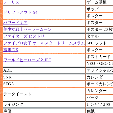
テトリス
ゲーム基板
ポップ
ドリフトアウト '94
ポスター
パワードギア
ポスター
美少女戦士セーラームーン
ポスター 20 
ファイターズ ヒストリー
タオル
ファイプロ女子 オールスタードリームスラム
SFC ソフト
雷電 DX
ポスター
ポストカード
ワールドヒーローズ２ JET
NEO・GEO C
ADK
オフィシャル
SNK
カレンダー
SEGA
ボードカレン
カレンダー
データイースト
バッグ
ライジング
T シャツ 3 種
声優
色紙