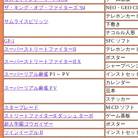
ザ・キング・オブ・ファイターズ '94
NEO・GEO C
テレホンカー
サムライスピリッツ
下敷き
ナコルル人形
GP-1
SFC ソフト
スーパーストリートファイターII
テレホンカー
ポスター
スーパーストリートファイターII X
シャープペン
スーパーリアル麻雀
P I ～ P V
インストセッ
カレンダー
スーパーリアル麻雀 P V
豆本
ステッカー
スターブレード
M-CD ソフト
ストリートファイターII ダッシュ ターボ
ゲーム基板
超人学園ゴウガイザー
ポスター
ツインイーグル II
インストセッ