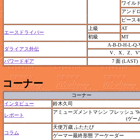
ワイル
アンド
ピース
上級
AT
エースドライバー
初級
MT
A-B-D-H-L-Q-
ダライアス外伝
V、X、Z、V'
パワードギア
7 面 (LAST)
コーナー
コーナー
インタビュー
鈴木久司
アミューズメントマシン フレッシュ '94 
レポート
(ゲー
天使万歳 ふたたび
コラム
ゲーマー最終形態 アーケーダー