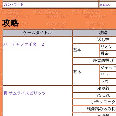
ガンバード
wano.
攻略
ゲームタイトル
攻略
返し技
バーチャファイター２
リオン
基本
舜帝
座盤鉄投げ
ジャッ
基本
サラ
ラウ
秘奥義
真 サムライスピリッツ
VS CPU
小テクニック
残像踏み込み切
三連殺