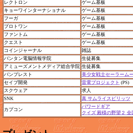
レクトロン
ゲーム基板
キョーワインターナショナル
ゲーム基板
フーガ
ゲーム基板
プロトワン
ゲーム基板
ファントム
ゲーム基板
クエスト
ゲーム基板
コインジャーナル
雑誌
バンタン電脳情報学院
生徒募集
アミューズメントメディア総合学院
生徒募集
バンプレスト
美少女戦士セーラーム
セイブ開発
雷電プロジェクト
(PS)
スクウェア
求人
SNK
真 サムライスピリッツ
パワードギア
カプコン
クイズ 殿様の野望２ 全