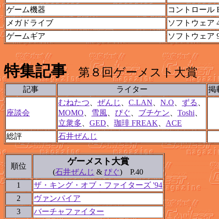
ゲーム機器
コントロール 
メガドライブ
ソフトウェア 4
ゲームギア
ソフトウェア 9
特集記事
第８回ゲーメスト大賞
記事
ライター
掲
むねたつ
、
ぜんじ
、
C.LAN
、
N.O
、
ずる
、
座談会
MOMO
、
雪風
、
ぴぐ
、
ブチケン
、
Toshi
、
立衆多
、
GED
、
珈琲 FREAK
、
ACE
総評
石井ぜんじ
ゲーメスト大賞
順位
(
石井ぜんじ
&
ぴぐ
) P.40
1
ザ・キング・オブ・ファイターズ '94
2
ヴァンパイア
3
バーチャファイター