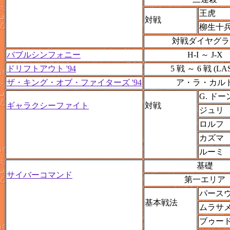
王虎
対戦
柳生十
対戦ダイヤグラ
バブルシンフォニー
H-I ～ J-X
ドリフトアウト '94
5 戦 ～ 6 戦 (LA
ザ・キング・オブ・ファイターズ '94
ア・ラ・カル
G. ドー
ギャラクシーファイト
対戦
ジュリ
ロルフ
カズマ
ルーミ
基礎
サイバーコマンド
第一エリア
パース
基本戦法
ムラサ
ブゥー