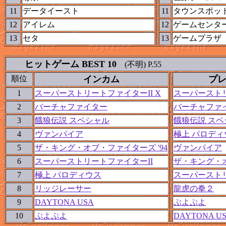
11
データイースト
11
タウンスポッ
12
アイレム
12
ゲームセンター
13
セタ
13
ゲームプラザ
ヒットゲーム BEST 10
(不明) P.55
順位
インカム
プ
1
スーパーストリートファイターII X
スーパーストリ
2
バーチャファイター
バーチャファ
3
餓狼伝説 スペシャル
餓狼伝説 スペ
4
ヴァンパイア
極上 パロディ
5
ザ・キング・オブ・ファイターズ '94
ヴァンパイア
6
スーパーストリートファイターII
ザ・キング・オ
7
極上 パロディウス
スーパーストリ
8
リッジレーサー
龍虎の拳２
9
DAYTONA USA
ぷよぷよ
10
ぷよぷよ
DAYTONA U