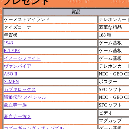
プレゼント
賞品
ゲーメストアイランド
テレホンカー
クイズコーナー
豪華な粗品
年賀状
188 種
1943
ゲーム基板
R-TYPE
ゲーム基板
イメージファイト
ゲーム基板
ヴァンパイア
テレホンカー
ASO II
NEO・GEO C
X-MEN
ポスター
カブキロックス
SFC ソフト
餓狼伝説 スペシャル
NEO・GEO C
豪血寺一族
SFC ソフト
ビデオ
豪血寺一族２
マグカップ
コズモギャング・ザ・パズル
ゲーム基板