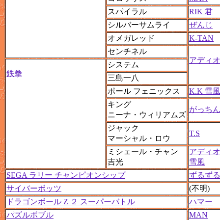
スパイラル
RIK 君
シルバーサムライ
ぜんじ
オメガレッド
K-TAN
センチネル
アディオス
システム
鉄拳
三島一八
ポール フェニックス
K.K 雪
キング
がっち
ニーナ・ウィリアムズ
ジャック
T.S
マーシャル・ロウ
ミシェール・チャン
アディオス
吉光
雪風
SEGA ラリー チャンピオンシップ
ずるず
サイバーボッツ
(不明)
ドラゴンボール Z ２ スーパーバトル
ハマー
パズルボブル
MAN