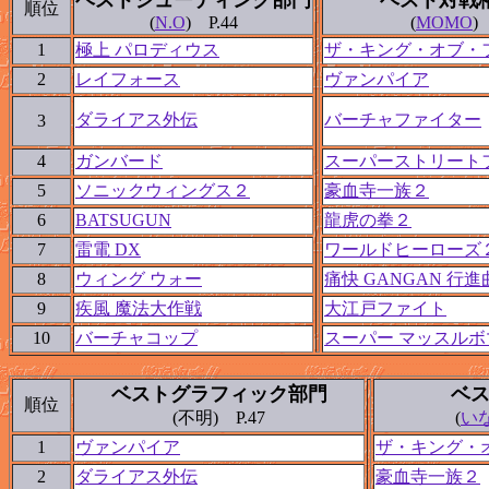
ベストシューティング部門
ベスト対戦
順位
(
N.O
) P.44
(
MOMO
)
1
極上 パロディウス
ザ・キング・オブ・フ
2
レイフォース
ヴァンパイア
ダライアス外伝
バーチャファイター
3
4
ガンバード
スーパーストリートフ
5
ソニックウィングス２
豪血寺一族２
6
BATSUGUN
龍虎の拳２
7
雷電 DX
ワールドヒーローズ２ 
8
ウィング ウォー
痛快 GANGAN 行進
9
疾風 魔法大作戦
大江戸ファイト
10
バーチャコップ
スーパー マッスルボ
ベストグラフィック部門
ベ
順位
(不明) P.47
(
い
1
ヴァンパイア
ザ・キング・オ
2
ダライアス外伝
豪血寺一族２