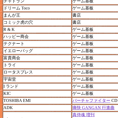
チャドラン
ゲーム基板
ドリーム Toco
ゲーム基板
まんが王
書店
コミック虎の穴
書店
R & K
ゲーム基板
ハッピー商会
ゲーム基板
テクナート
ゲーム基板
イエローバッグ
ゲーム基板
富貴商会
ゲーム基板
トライ
ゲーム基板
ロータスプレス
ゲーム基板
宇宙堂
ゲーム基板
I ランド
ゲーム基板
KIC
ゲーム基板
TOSHIBA EMI
バーチャファイター
CD
ADK
痛快 GANGAN 行進曲
真侍魂 増刊