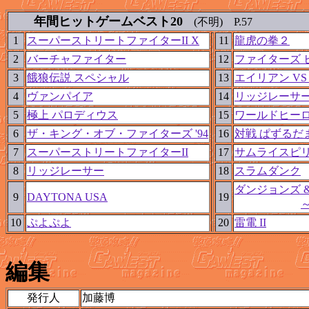
年間ヒットゲームベスト20
(不明) P.57
1
スーパーストリートファイターII X
11
龍虎の拳２
2
バーチャファイター
12
ファイターズ 
3
餓狼伝説 スペシャル
13
エイリアン VS
4
ヴァンパイア
14
リッジレーサ
5
極上 パロディウス
15
ワールドヒーロ
6
ザ・キング・オブ・ファイターズ '94
16
対戦 ぱずるだ
7
スーパーストリートファイターII
17
サムライスピ
8
リッジレーサー
18
スラムダンク
ダンジョンズ 
9
DAYTONA USA
19
10
ぷよぷよ
20
雷電 II
編集
発行人
加藤博