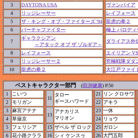
3
DAYTONA USA
ヴァンパイア
4
リッジレーサー
レイフォース
5
ザ・キング・オブ・ファイターズ '94
龍虎の拳２
6
バーチャファイター
極上 パロディ
ギャラクシアン
ダライアス外
7
～アタック オブ ザ ゾルギア～
8
レイフォース
エイリアン V
9
リッジレーサー２
究極戦隊ダダ
10
龍虎の拳２
大江戸ファイ
ベストキャラクター部門
(
田渕健康
) P.50
1
こいつ
21
リン クロサワ
タロー
11
ギースハワード
2
モリガン
22
アキラ
3
麻宮アテナ
23
一休
アナカリス
13
マリオン
4
草薙京
24
リョウ
5
フェリシア
15
ザベル ザ ロック
25
ガロン
6
花小路クララ
16
シィ ケンスゥ
26
大門五郎