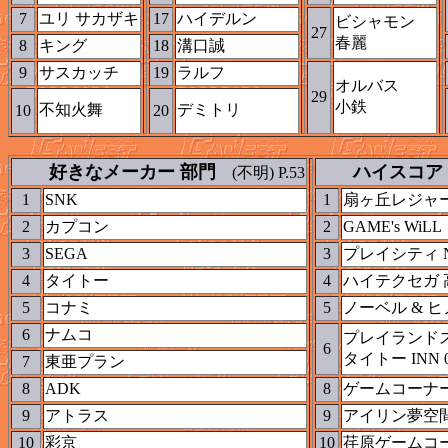
7
ユリ サカザキ
17
ハイデルン
ビシャモン
27
春麗
8
キング
18
溝口誠
9
サスカッチ
19
ラルフ
オルバス
29
小鉄
不知火舞
デミトリ
10
20
好きなメーカー 部門
ハイスコア 
(不明) P.53
1
SNK
1
扇ヶ丘レジャ
2
カプコン
2
GAME's WiLL
3
SEGA
3
プレイシティ N
4
タイトー
4
ハイテクセガ 
5
コナミ
5
ノーベル & 
6
ナムコ
プレイランド
6
タイトー INN 
7
東亜プラン
8
ADK
8
ゲームコーナー
9
アトラス
9
アイリン夢空
10
彩京
10
荏原ゲームコ