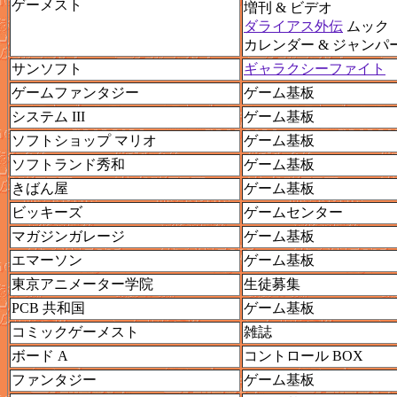
ゲーメスト
増刊 & ビデオ
ダライアス外伝
ムック
カレンダー & ジャンパ
サンソフト
ギャラクシーファイト
ゲームファンタジー
ゲーム基板
システム III
ゲーム基板
ソフトショップ マリオ
ゲーム基板
ソフトランド秀和
ゲーム基板
きばん屋
ゲーム基板
ビッキーズ
ゲームセンター
マガジンガレージ
ゲーム基板
エマーソン
ゲーム基板
東京アニメーター学院
生徒募集
PCB 共和国
ゲーム基板
コミックゲーメスト
雑誌
ボード A
コントロール BOX
ファンタジー
ゲーム基板