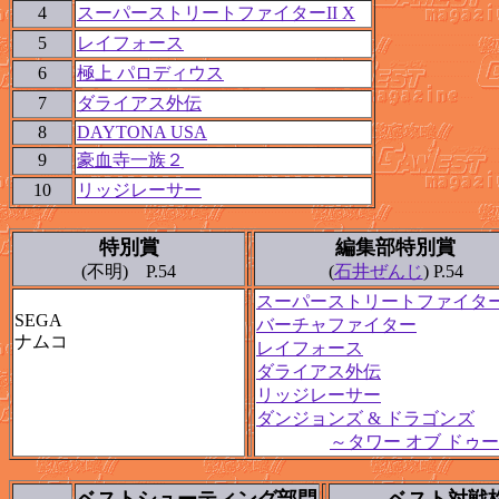
4
スーパーストリートファイターII X
5
レイフォース
6
極上 パロディウス
7
ダライアス外伝
8
DAYTONA USA
9
豪血寺一族２
10
リッジレーサー
特別賞
編集部特別賞
(不明) P.54
(
石井ぜんじ
) P.54
スーパーストリートファイターI
SEGA
バーチャファイター
ナムコ
レイフォース
ダライアス外伝
リッジレーサー
ダンジョンズ & ドラゴンズ
～タワー オブ ドゥ