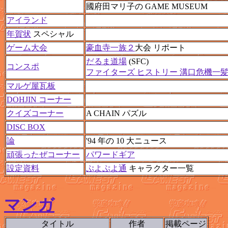
國府田マリ子の GAME MUSEUM
アイランド
年賀状
スペシャル
ゲーム大会
豪血寺一族２
大会 リポート
だるま道場
(SFC)
コンスポ
ファイターズ ヒストリー 溝口危機一
マルゲ屋瓦板
DOHJIN コーナー
クイズコーナー
A CHAIN パズル
DISC BOX
論
'94 年の 10 大ニュース
頑張ったぜコーナー
パワードギア
設定資料
ぷよぷよ通
キャラクター一覧
マンガ
タイトル
作者
掲載ページ