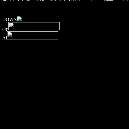
DOWN
org
Al