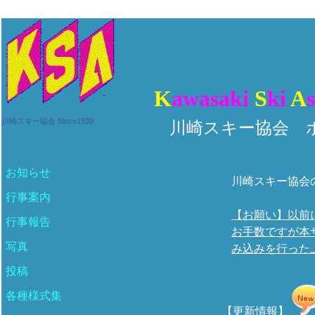
K
awasaki
S
ki
A
川崎スキー協会 Since1939
川崎スキー協会 
お知らせ
川崎スキー協会
行事案内
【お願い】以前
行事報告
お手数ですが本
写真
み込みを行った
投稿
各種様式集
【更新情報】