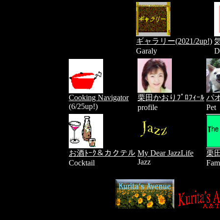
ギャラリー(2021/2up!)
気
Garaly
D
Cooking Navigator
栗田かおりﾌﾟﾛﾌｨｰﾙ
パ
(6/25up!)
profile
Pet
お酒ﾄｰｸ＆カクテル
My Dear JazzLife
栗田
Jazz
Cocktail
Fam