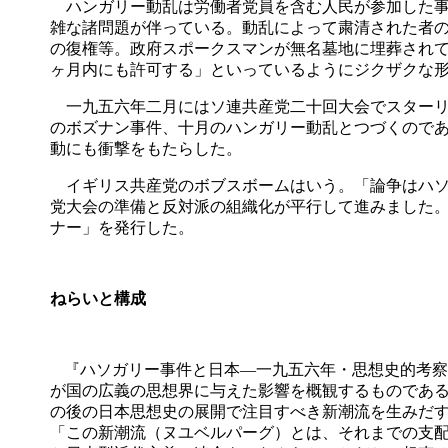
ハンガリー動乱は労働者党員を含む人民が参加した事
雑な諸問題が伴っている。動乱によって粛清された者
の復権等。政府スポークスマンが無名墓地に埋葬され
ヶ月内にも許可する」といっているようにジクザクな
一九五六年二月にはソ連共産党二十回大会でスターリ
のボズナン事件、十月のハンガリー動乱とつづくので
動にも衝撃をもたらした。
イギリス共産党のボブスボームはいう。「論争はハソ
党大会の準備と反対派の組織化が平行して進みました
ナー」を発行した。
ねらいと構成
『ハソガリー事件と日本―一九五六年・思想史的考察
が国の広義の思想界に与えた影響を概観するものであ
の後の日本思想史の展開で注目すべき新潮流を生みだ
「この新潮流（ヌユベルパーグ）とは、それまでの支