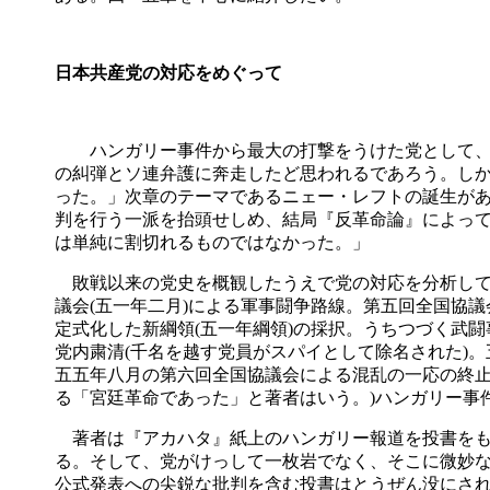
日本共産党の対応をめぐって
ハンガリー事件から最大の打撃をうけた党として、
の糾弾とソ連弁護に奔走したど思われるであろう。し
った。」次章のテーマであるニェー・レフトの誕生が
判を行う一派を抬頭せしめ、結局『反革命論』によっ
は単純に割切れるものではなかった。」
敗戦以来の党史を概観したうえで党の対応を分析して
議会
(
五一年二月
)
による軍事闘争路線。第五回全国協議
定式化した新綱領
(
五一年綱領
)
の採択。うちつづく武闘
党内粛清
(
千名を越す党員がスパイとして除名された
)
。
五五年八月の第六回全国協議会による混乱の一応の終
る「宮廷革命であった」と著者はいう。
)
ハンガリー事
著者は『アカハタ』紙上のハンガリー報道を投書をも
る。そして、党がけっして一枚岩でなく、そこに微妙
公式発表への尖鋭な批判を含む投書はとうぜん没にさ