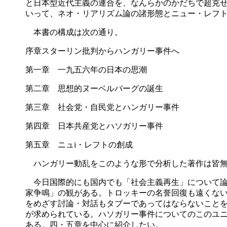
と日本型近代主義の連合を、なんらかのかだちで超克
いって、ネオ・リアリズム論の諸形態とニュー・レフ
本書の構成は次の通り。
序章スターリン批判からハンガリー事件へ
第一章 一九五六年の日本の思潮
第二章 思想的ヌーベルバーグの誕生
第三章 社会党・自民党とハンガリー事件
第四章 日本共産党とハソガリー事件
第五章 ニュ
i
・レフトの創成
ハンガリー動乱をこのような形で分析した著作は皆無
今日国際的にも国内でも「社会主義再生」について論
家争鳴」の観がある。トロッキーの名誉回復も遠くな
をめざす討論・対話もタブーであってはならないこと
が求められている。ハソガリー事件についてのこのユ
ある。四・五章を中心に紹介したい。