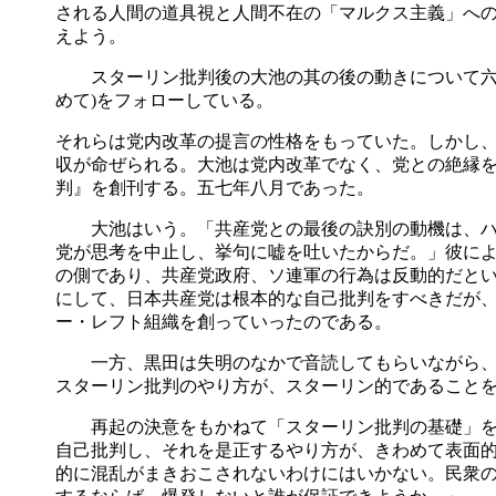
される人間の道具視と人間不在の「マルクス主義」へ
えよう。
スターリン批判後の大池の其の後の動きについて六
めて
)
をフォローしている。
それらは党内改革の提言の性格をもっていた。しかし
収が命ぜられる。大池は党内改革でなく、党との絶縁
判』を創刊する。五七年八月であった。
大池はいう。「共産党との最後の訣別の動機は、ハ
党が思考を中止し、挙句に嘘を吐いたからだ。」彼に
の側であり、共産党政府、ソ連軍の行為は反動的だと
にして、日本共産党は根本的な自己批判をすべきだが
ー・レフト組織を創っていったのである。
一方、黒田は失明のなかで音読してもらいながら、
スターリン批判のやり方が、スターリン的であること
再起の決意をもかねて「スターリン批判の基礎」を
自己批判し、それを是正するやり方が、きわめて表面
的に混乱がまきおこされないわけにはいかない。民衆