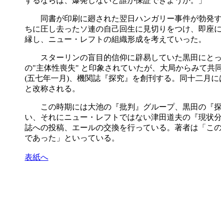
するならば、爆発しないと誰が保証できようか。」
同書が印刷に廻された翌日ハンガリー事件が勃発す
ちに圧し去ったソ連の自己回生に見切りをつけ、即座
縁し、ニュー・レフトの組織形成を考えていった。
スターリンの盲目的信仰に辟易していた黒田にとっ
の
"
主体性喪失
"
と印象されていたが、大局からみて共
(
五七年一月
)
、機関誌『探究』を創刊する。同十二月に
と改称される。
この時期には大池の『批判』グループ、黒田の『探
い、それにニュー・レフトではない津田道夫の『現状
誌への投稿、エールの交換を行っている。著者は「こ
であった」といっている。
表紙へ