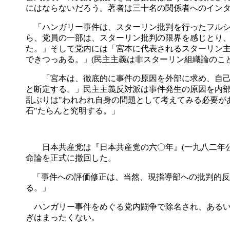
にはならないだろう。著者は三十名の関係者へのイン
「ハンガリー事件は、スターリン批判を行ったフルシ
ら、党員の一部は、スターリン批判の限界を感じとり
た。」そして党内には「宮本に代表されるスターリン
できつっある。」
(
民主主義は非スターリン組織論のこ
「宮本は、徹底的に事件の原因を外部に求め、自己
と断定する。」民主主義反対派は事件発生の原因を内
乱ぶりは
"
われわれ自身の問題として考えてみる必要が
石
"
たらんと究明する。」
日本共産党は『日本共産党の六〇年』
(
一九八二年
命論を正式に撤回した。
「事件への評価修正は、当然、現指導部への批判的反
る。」
ハンガリー事件をめぐる党内闘争で除名され、あるい
ぎはまったくない。