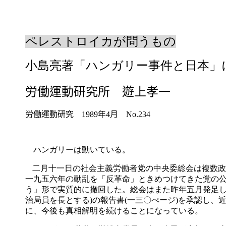
ペレストロイカが問うもの
小島亮著「ハンガリー事件と日本」
労働運動研究所 遊上孝一
労働運動研究
1989
年
4
月
No.234
ハンガリーは動いている。
二月十一日の社会主義労働者党の中央委総会は複数政
一九五六年の動乱を「反革命」ときめつけてきた党の
う」形で実質的に撤回した。総会はまた昨年五月発足
治局員を長とする
)
の報告書
(
一三〇ぺージ
)
を承認し、
に、今後も真相解明を続けることになっている。