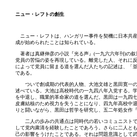
ニュー・レフトの創生
ニュー・レフトは、ハンガリー事件を契機に日本共産
成が始められたことは知られている。
著者は真継伸彦の小説『光る声』
(
一九六六年刊
)
の叙
党員の苦悩の姿を再現している。離党した人、それに
によって党員に留まる道を選んだ人たちの記述は、「
である。
ついで創成期の代表的人物、大池文雄と黒田寛一の
述べている。大池は高校時代の一九四八年入党する。
を中退し、職業的革命家の道を選んだ。黒田は一九四
皮膚結核のため視力を失うことになり、四九年高校中
りと闘いながら、黒田は哲学を研究し、五二年処女作
二人の歩みの共通点は同時代の若いコミュニストで
して党内粛清を経験したことであろう。さらに二人と
己の影響をうけたことである。それは問題意識として