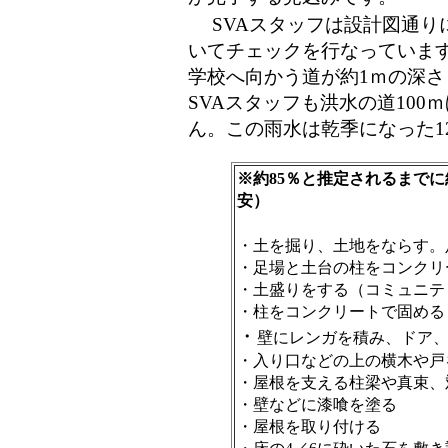
SVAスタッフは設計図通
いてチェックを行なっていま
学校へ向かう道が約1ｍの深
SVAスタッフも洪水の道10
ん。この雨水は乾季になった1
※約85％と推定されるまで
安）
・土を掘り、土地をならす。
・足場と土台の柱をコンクリ
・土盛りをする（コミュニテ
・柱をコンクリートで固める
・
壁にレンガを積み、ドア
・入り口などの上の横木や戸
・屋根を支える柱梁や真束、
・壁などに漆喰を塗る
・屋根を取り付ける