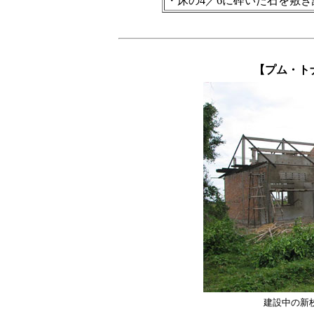
・床の4／6に砕いた石を敷
【プム・ト
建設中の新校