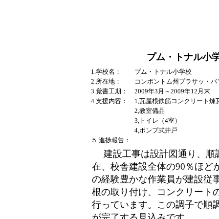
プム・トナル小
1.学校名：
プム・トナル小学校
2.所在地：
コンポントム州プラサッ・バ
3.覚書工期：
2009年3月～2009年12月末
4.支援内容：
1,瓦屋根鉄筋コンクリート煉
2,教室備品
3,トイレ（4室）
4,ポンプ式井戸
５.進捗報告：
建設工事は設計図通り、順
在、校舎建設全体の90％ほど
の経験豊かな作業員が建設従
根の取り付け、コンクリート
行っています。この調子で順
が完了する見込みです。