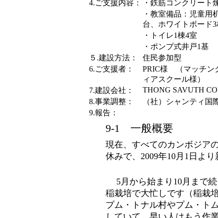
4.ご支援内容：
・鉄筋コンクリート煉
・教室備品：児童用机
台、ホワイトボード3
・トイレ1棟4室
・ポンプ式井戸1基
５.建設方法：
住民参加型
6.ご支援者：
PRIC様 （マッチ
ィアスクール様）
THONG SAVUTH CONS
7.建設会社：
8.事業調整：
（社）シャンティ国際
9.報告：
9-1 一般概要
現在、すべてのカンボジアの
休みで、2009年10月1日
5月から始まり10月まで
稲栽培で大忙しです（稲栽培
プム・トナル村やプム・ト
していて、早い人はもう作