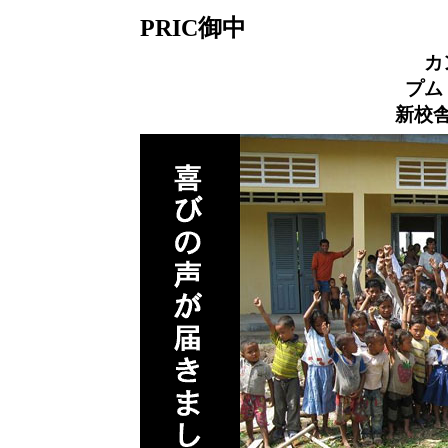
PRIC御中
カ
プム
新校