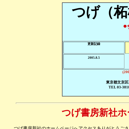
つげ（柘
●
更新記録
2005.8.5
(20
東京都文京区本
TEL 03-381
つげ書房新社ホ
つげ書房新社のホームページへアクセスありがとうごさ