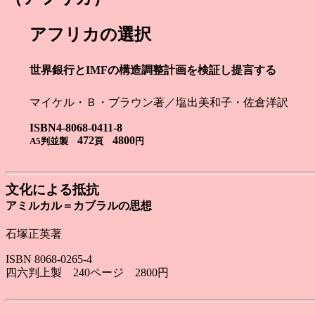
アフリカの選択
世界銀行とIMFの構造調整計画を検証し提言する
マイケル・Ｂ・ブラウン著／塩出美和子・佐倉洋訳
ISBN4-8068-0411-8
472
4800
A5判並製
頁
円
文化による抵抗
アミルカル＝カブラルの思想
石塚正英著
ISBN 8068-0265-4
四六判上製 240ページ 2800円