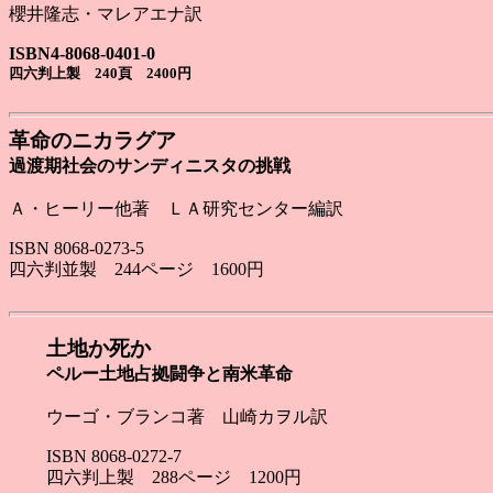
櫻井隆志・マレアエナ訳
ISBN4-8068-0401-0
四六判上製 240頁 2400円
革命のニカラグア
過渡期社会のサンディニスタの挑戦
Ａ・ヒーリー他著 ＬＡ研究センター編訳
ISBN 8068-0273-5
四六判並製 244ページ 1600円
土地か死か
ペルー土地占拠闘争と南米革命
ウーゴ・ブランコ著 山崎カヲル訳
ISBN 8068-0272-7
四六判上製 288ページ 1200円