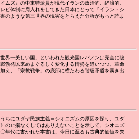
タイムズ』の中東特派員が現代イランの政治的、経済的、
ーレビ体制に肩入れをしてきた日本にとって『イラン・シ
本書のような第三世界の現実をとらえた分析がもっと読ま
「世界一美しい国」といわれた観光国レバノンは完全に破
内戦勃発以来めまぐるしく変化する情勢を追いつつ、革命
を加え、「宗教戦争」の底部に横たわる階級矛盾を暴き出
のうちにユダヤ民族主義＝シオニズムの原因を探り、ユダ
級》の止揚なくしてはありえないことを示して、シオニズ
三〇年代に書かれた本書は、今日に至るも古典的価値を失