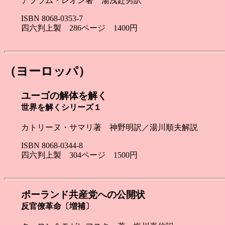
アブラム・レオン著 湯浅赴男訳
ISBN 8068-0353-7
四六判上製 286ページ 1400円
（ヨーロッパ）
ユーゴの解体を解く
世界を解くシリーズ１
カトリーヌ・サマリ著 神野明訳／湯川順夫解説
ISBN 8068-0344-8
四六判上製 304ページ 1500円
ポーランド共産党への公開状
反官僚革命〔増補〕