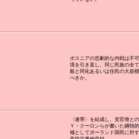
ボスニアの悲劇的な内戦は不
境を引き直し、同じ民族の全
殺と同化あるいは住民の大規
べきか。
〈連帯〉を結成し、党官僚と
Ｙ・クーロンらが書いた綱領
補としてポーランド国民に対
意協定書他収録。