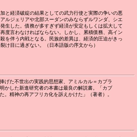
増加と経済破綻の結果としての武力行使と実際の争いの悪
、アルジェリアや北部スーダンのみならずルワンダ、シエ
も発生した。債務が多すぎず経済が安定もしくは拡大して
と再度言わなければならない。しかし、累積債務、高イン
虐殺を伴う内戦となる。民族的差異は、経済的圧迫がきっ
な裂け目に過ぎない。（日本語版の序文から）
捧げた不世出の実践的思想家、アミルカル＝カブラ
明かした新進研究者の本書は最良の解説書。「カブ
た。精神の再アフリカ化を訴えかけた」（著者）。