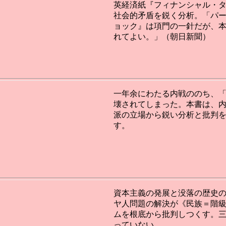
英経済紙『フィナンシャル・
社会的矛盾を鋭く分析。「パ
ョック』は項門の一針だが、
れてよい。」（朝日新聞）
一年余にわたる内戦ののち、
壊されてしまった。本書は、
派の立場から鋭い分析と批判
す。
資本主義の発展と没落の歴史
ヤ人問題の解決が《民族＝階
ムを根底から批判しつくす。
っていない。