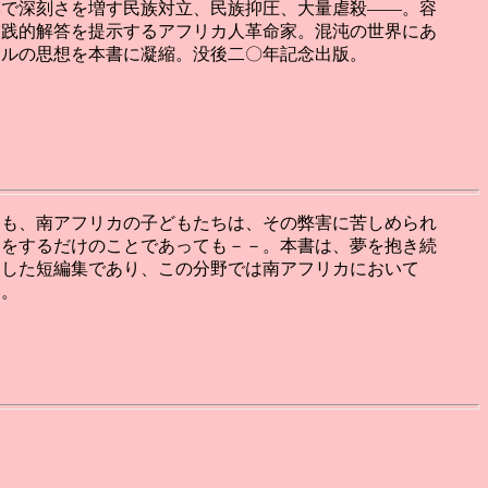
模で深刻さを増す民族対立、民族抑圧、大量虐殺――。容
実践的解答を提示するアフリカ人革命家。混沌の世界にあ
ラルの思想を本書に凝縮。没後二〇年記念出版。
今も、南アフリカの子どもたちは、その弊害に苦しめられ
ツをするだけのことであっても－－。本書は、夢を抱き続
にした短編集であり、この分野では南アフリカにおいて
る。