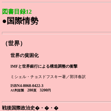
図書目録12
●国際情勢
（世界）
世界の貧困化
IMFと世界銀行による構造調整の衝撃
ミシェル・チョスドフスキー著／郭洋春訳
ISBN4-8068-0422-3
280
3200
A5判並製
頁
円
戦後国際政治史�・�・�