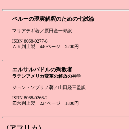
ペルーの現実解釈のための七試論
マリアテギ著／原田金一郎訳
ISBN 8068-0277-8
Ａ５判上製 440ページ 5200円
エルサルバドルの殉教者
ラテンアメリカ変革の解放の神学
ジョン・ソプリノ著／山田経三監訳
ISBN 8068-0266-2
四六判上製 224ページ 1800円
（アフリカ）