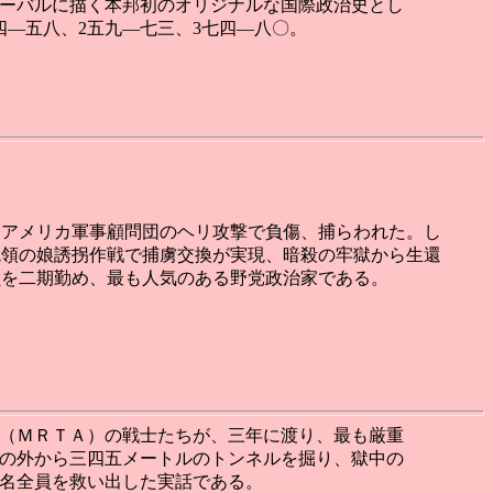
ーバルに描く本邦初のオリジナルな国際政治史とし
四―五八、2五九―七三、3七四―八〇。
、アメリカ軍事顧問団のヘリ攻撃で負傷、捕らわれた。し
統領の娘誘拐作戦で捕虜交換が実現、暗殺の牢獄から生還
員を二期勤め、最も人気のある野党政治家である。
（ＭＲＴＡ）の戦士たちが、三年に渡り、最も厳重
の外から三四五メートルのトンネルを掘り、獄中の
名全員を救い出した実話である。