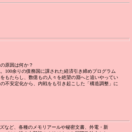
真の原因は何か？
。100余りの債務国に課された経済引き締めプログラム
落をもたらし、数億もの人々を絶望の淵へと追いやってい
会の不安定化から、内戦をも引き起こした「構造調整」に
。
ズなど、各種のメモリアールや秘密文書、外電・新