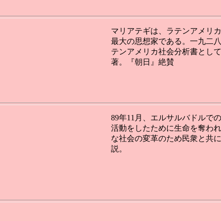
マリアテギは、ラテンアメリ
最大の思想家である。一九二
テンアメリカ社会分析書とし
著。『朝日』絶賛
89年11月、エルサルバドル
活動をしたために生命を奪わ
な社会の変革のため民衆と共
説。