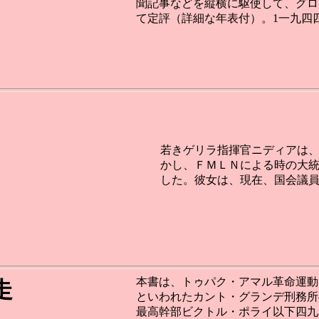
聞記事などを縦横に駆使して、グロ
て定評（詳細な年表付）。1一九四
若きゲリラ指揮官ニディアは
かし、ＦＭＬＮによる時の大
した。彼女は、現在、国会議
本書は、トゥパク・アマル革命運動
走
といわれたカント・グランデ刑務所
最高幹部ビクトル・ポライ以下四九