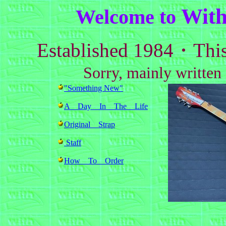
Wit
Welcome to
Established 1984・This 
Sorry, mainly written 
"Something New"
A Day In The Life
Original Strap
Staff
How To Order