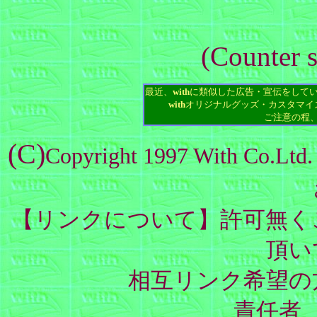
(Counter 
最近、
with
に類似した広告・宣伝をして
with
オリジナルグッズ・カスタマイ
ご注意の程
(C)
Copyright 1997 Wit
【リンクについて】許可無く
頂い
相互リンク希望の
責任者