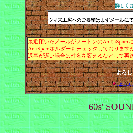
詳しく
ウィズ工房へのご要望はまずメールに
最近頂いたメールがノートンのAnｔiSpa
AntiSpamホルダーもチェックしており
返事が遅い場合は件名を変えるなどして再
よろし
325C58G
60s' SOU