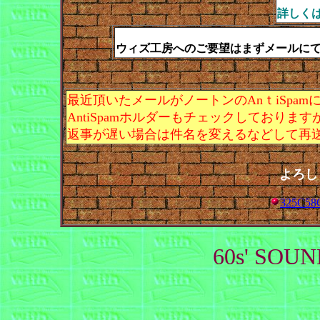
詳しく
ウィズ工房へのご要望はまずメールに
最近頂いたメールがノートンのAnｔiSpa
AntiSpamホルダーもチェックしており
返事が遅い場合は件名を変えるなどして再
よろし
325C58G
60s' SOU