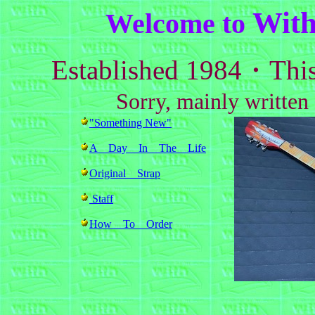
Wit
Welcome to
Established 1984・This 
Sorry, mainly written 
"Something New"
A Day In The Life
Original Strap
Staff
How To Order