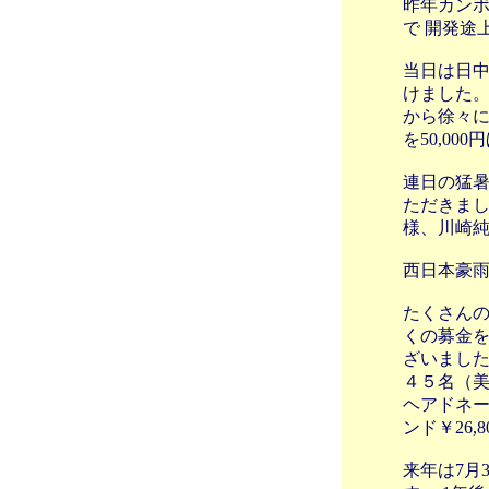
昨年カンボ
で 開発途
当日は日中
けました
から徐々に
を50,00
連日の猛暑
ただきまし
様、川崎
西日本豪雨
たくさんの
くの募金を
ざいました
４５名（美
ヘアドネー
ンド￥26
来年は7月