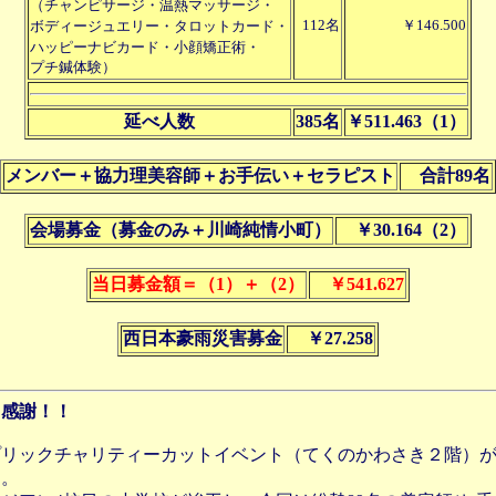
（チャンピサージ・温熱マッサージ・
112名
￥146.500
ボディージュエリー・タロットカード・
ハッピーナビカード・小顔矯正術・
プチ鍼体験）
延べ人数
385名
￥511.463（1）
メンバー＋協力理美容師＋お手伝い＋セラピスト
合計89名
会場募金（募金のみ＋川崎純情小町）
￥30.164（2）
当日募金額＝（1）＋（2）
￥541.627
西日本豪雨災害募金
￥27.258
・感謝！！
プリックチャリティーカットイベント（てくのかわさき２階）
た。