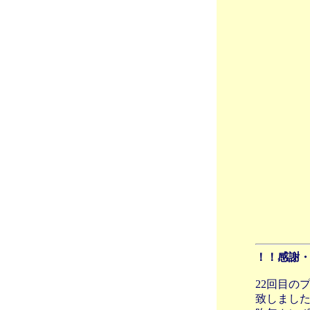
！！感謝
22回目の
致しまし