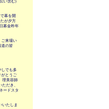
伝い含む)
況で幕を開
したが夕方
当日募金昨年
 ご来場い
報道の皆
少しでも多
りがとうご
 理美容師
いただき、
モネードスタ
いいたしま