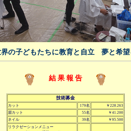
世界の子どもたちに教育と自立 夢と希望
結 果 報 告
技術募金
カット
179名
￥228.263
眉カット
55名
￥41.200
ネイル
39名
￥95.500
リラクゼーションメニュー