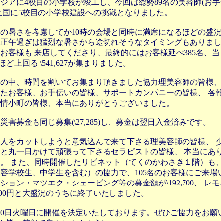
ジアに4校目の小学校が竣工し、今回は総勢89名の美容師(お手
上国に5校目の小学校建設への挑戦となりました。
の暑さを考慮してか10時の会場と同時に満席になるほどの盛
。正午過ぎは猛烈な暑さから途切れそうなタイミングもありま
お客様も 来店してくださり、最終的にはお客様延べ385名、
0円ほど上回る \541,627が集まりました。
の中、時間を割いてお集まり頂きました協力理美容師の皆様、
たお客様、お手伝いの皆様、サポートカンパニーの皆様、 各
純情小町の皆様、本当にありがとうございました。
災害募金も同じ募集(\27,285)し、募金は翌日入金済みです。
人をカットしようと意気込んで来て下さる理美容師の皆様、 
と丸一日かけて頑張って下さるセラピストの皆様、 本当にあ
。 また、同時開催したリビネット（てくのかわさき１階）も、
容学校生、中学生を含む）の協力で、105名のお客様にご来場
ション・マツエク・シェービング等の募金額が\192,700、 レ
,800円と大盛況のうちに終了いたしました。
30日火曜日に開催を決定いたしております。ぜひご協力をお願